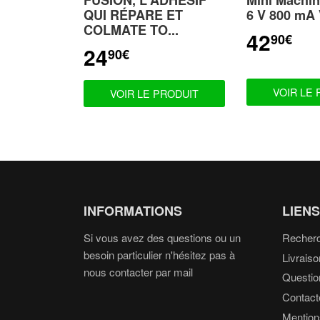
FUSION, L'ADHÉSIF
Mini Machin
QUI RÉPARE ET
6 V 800 mA V
COLMATE TO...
42
90€
PRIX
42
24
RÉDUIT
90€
PRIX
24,90€
RÉDUIT
VOIR LE
VOIR LE PRODUIT
INFORMATIONS
LIENS
Si vous avez des questions ou un
Recher
besoin particulier n'hésitez pas à
Livraiso
nous contacter par mail
Questio
Contact
Mention