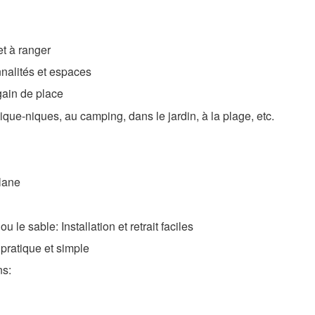
et à ranger
onnalités et espaces
gain de place
pique-niques, au camping, dans le jardin, à la plage, etc.
plane
u le sable: Installation et retrait faciles
n pratique et simple
ns: