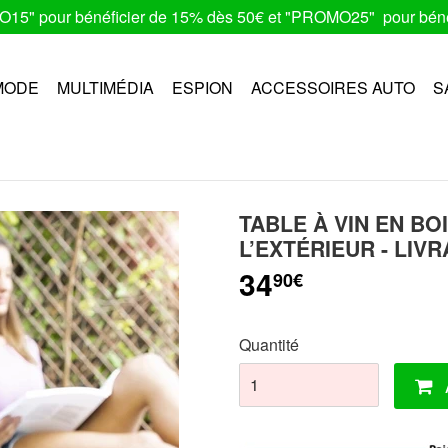
MO15" pour bénéficier de 15% dès 50€ et "PROMO25" pour béné
MODE
MULTIMÉDIA
ESPION
ACCESSOIRES AUTO
S
TABLE À VIN EN BO
L’EXTÉRIEUR - LIV
34
90€
Quantité