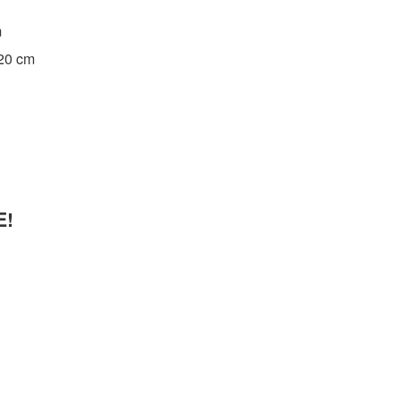
m
 20 cm
Épingler
sur
Pinterest
E!