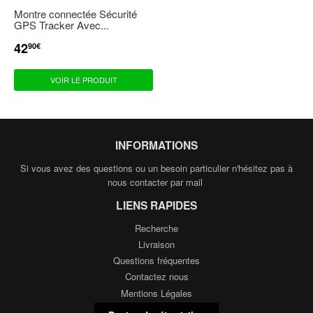
Montre connectée Sécurité
GPS Tracker Avec...
42
PRIX
42,90€
90€
RÉDUIT
VOIR LE PRODUIT
INFORMATIONS
Si vous avez des questions ou un besoin particulier n'hésitez pas à
nous contacter par mail
LIENS RAPIDES
Recherche
Livraison
Questions fréquentes
Contactez nous
Mentions Légales