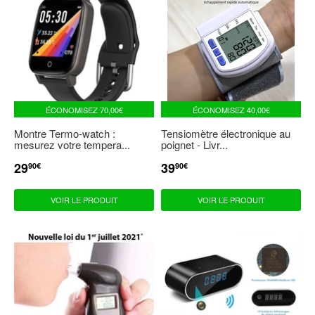
ÉCONOMISEZ
70,00€
ÉCONOMISEZ
40,00€
Montre Termo-watch :
Tensiomètre électronique au
mesurez votre tempera...
poignet - Livr...
29
39
PRIX
29,90€
PRIX
39,90€
90€
90€
RÉDUIT
RÉDUIT
VOIR LE PRODUIT
VOIR LE PRODUIT