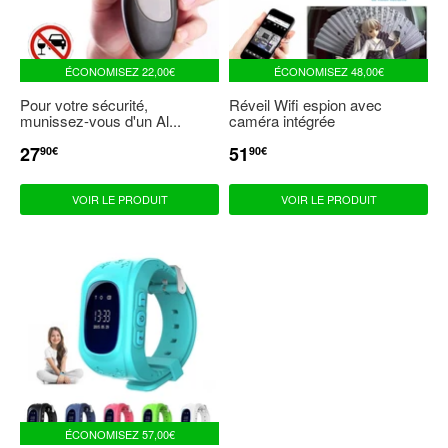
ÉCONOMISEZ
22,00€
ÉCONOMISEZ
48,00€
Pour votre sécurité,
Réveil Wifi espion avec
munissez-vous d'un Al...
caméra intégrée
27
51
PRIX
27,90€
PRIX
51,90€
90€
90€
RÉDUIT
RÉDUIT
VOIR LE PRODUIT
VOIR LE PRODUIT
ÉCONOMISEZ
57,00€