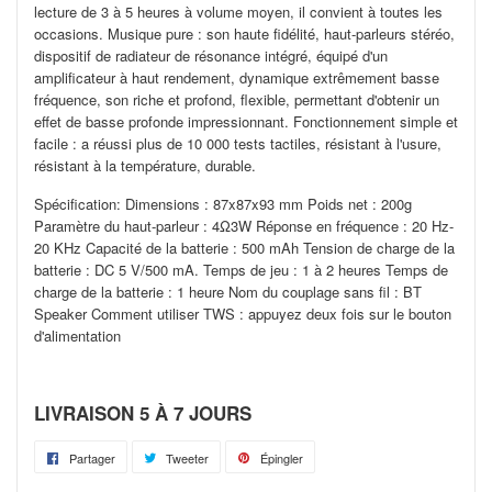
lecture de 3 à 5 heures à volume moyen, il convient à toutes les
occasions. Musique pure : son haute fidélité, haut-parleurs stéréo,
dispositif de radiateur de résonance intégré, équipé d'un
amplificateur à haut rendement, dynamique extrêmement basse
fréquence, son riche et profond, flexible, permettant d'obtenir un
effet de basse profonde impressionnant. Fonctionnement simple et
facile : a réussi plus de 10 000 tests tactiles, résistant à l'usure,
résistant à la température, durable.
Spécification: Dimensions : 87x87x93 mm Poids net : 200g
Paramètre du haut-parleur : 4Ω3W Réponse en fréquence : 20 Hz-
20 KHz Capacité de la batterie : 500 mAh Tension de charge de la
batterie : DC 5 V/500 mA. Temps de jeu : 1 à 2 heures Temps de
charge de la batterie : 1 heure Nom du couplage sans fil : BT
Speaker Comment utiliser TWS : appuyez deux fois sur le bouton
d'alimentation
LIVRAISON 5 À 7 JOURS
Partager
Partager
Tweeter
Tweeter
Épingler
Épingler
sur
sur
sur