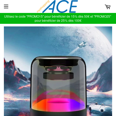
Utilisez le code "PROMO15" pour bénéficier de 15% dès 50€ et "PROMO25"
pour bénéficier de 25% dès 100€