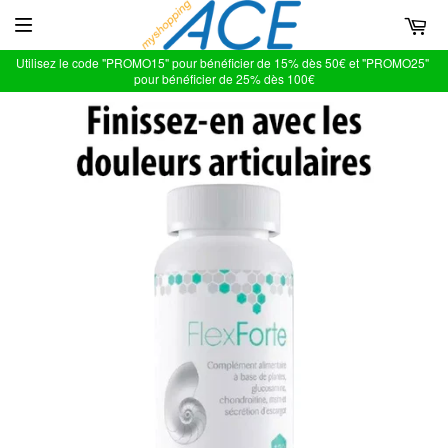
Utilisez le code "PROMO15" pour bénéficier de 15% dès 50€ et "PROMO25"
pour bénéficier de 25% dès 100€