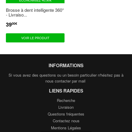
Brosse à dent intelligente 360°
- Livraiso...
39
PRIX
39,00€
00€
RÉDUIT
VOIR LE PRODUIT
INFORMATIONS
Si vous avez des questions ou un besoin particulier n'hésitez pas à
nous contacter par mail
LIENS RAPIDES
Recherche
Livraison
Questions fréquentes
Contactez nous
Mentions Légales