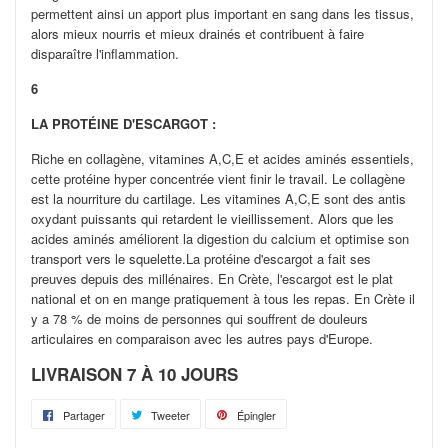
permettent ainsi un apport plus important en sang dans les tissus,
alors mieux nourris et mieux drainés et contribuent à faire
disparaître l'inflammation.
6
LA PROTÉINE D'ESCARGOT :
Riche en collagène, vitamines A,C,E et acides aminés essentiels,
cette protéine hyper concentrée vient finir le travail. Le collagène
est la nourriture du cartilage. Les vitamines A,C,E sont des antis
oxydant puissants qui retardent le vieillissement. Alors que les
acides aminés améliorent la digestion du calcium et optimise son
transport vers le squelette.La protéine d'escargot a fait ses
preuves depuis des millénaires. En Crète, l'escargot est le plat
national et on en mange pratiquement à tous les repas. En Crète il
y a 78 % de moins de personnes qui souffrent de douleurs
articulaires en comparaison avec les autres pays d'Europe.
LIVRAISON 7 À 10 JOURS
Partager
Partager
Tweeter
Tweeter
Épingler
Épingler
sur
sur
sur