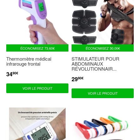
ÉCONOMISEZ
73,60€
ÉCONOMISEZ
30,00€
Thermomètre médical
STIMULATEUR POUR
infrarouge frontal
ABDOMINAUX
RÉVOLUTIONNAIR...
34
PRIX
34,90€
90€
RÉDUIT
29
PRIX
29,90€
90€
RÉDUIT
VOIR LE PRODUIT
VOIR LE PRODUIT