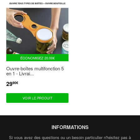
ÉCONOMISEZ
20,00€
Ouvre-boîtes multifonction 5
en 1 - Livrai...
29
PRIX
29,90€
90€
RÉDUIT
VOIR LE PRODUIT
INFORMATIONS
Si vous avez des questions ou un besoin particulier n'hésitez pas à