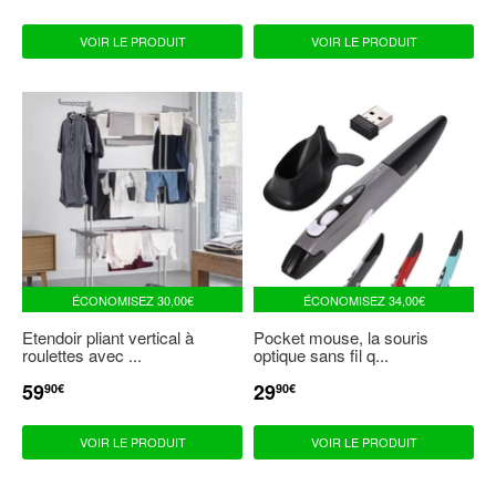
RÉDUIT
RÉDUIT
VOIR LE PRODUIT
VOIR LE PRODUIT
ÉCONOMISEZ
30,00€
ÉCONOMISEZ
34,00€
Etendoir pliant vertical à
Pocket mouse, la souris
roulettes avec ...
optique sans fil q...
59
29
PRIX
59,90€
PRIX
29,90€
90€
90€
RÉDUIT
RÉDUIT
VOIR LE PRODUIT
VOIR LE PRODUIT