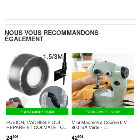
NOUS VOUS RECOMMANDONS
ÉGALEMENT
ÉCONOMISEZ
29,00€
ÉCONOMISEZ
27,00€
FUSION, L'ADHÉSIF QUI
Mini Machine à Coudre 6 V
RÉPARE ET COLMATE TO...
800 mA Verte - L...
24
42
PRIX
24,90€
PRIX
42,90€
90€
90€