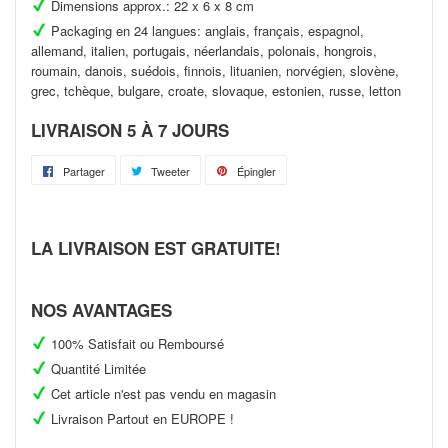
Dimensions approx.: 22 x 6 x 8 cm
Packaging en 24 langues: anglais, français, espagnol,
allemand, italien, portugais, néerlandais, polonais, hongrois,
roumain, danois, suédois, finnois, lituanien, norvégien, slovène,
grec, tchèque, bulgare, croate, slovaque, estonien, russe, letton
LIVRAISON 5 À 7 JOURS
Partager
Partager
Tweeter
Tweeter
Épingler
Épingler
sur
sur
sur
Facebook
Twitter
Pinterest
LA LIVRAISON EST GRATUITE!
NOS AVANTAGES
100% Satisfait ou Remboursé
Quantité Limitée
Cet article n'est pas vendu en magasin
Livraison Partout en EUROPE !