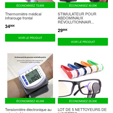
ÉCONOMISEZ
73,60€
ÉCONOMISEZ
30,00€
Thermomètre médical
STIMULATEUR POUR
infrarouge frontal
ABDOMINAUX
RÉVOLUTIONNAIR...
34
PRIX
34,90€
90€
RÉDUIT
29
PRIX
29,90€
90€
RÉDUIT
VOIR LE PRODUIT
VOIR LE PRODUIT
ÉCONOMISEZ
40,00€
ÉCONOMISEZ
20,00€
Tensiomètre électronique au
LOT DE 5 NETTOYEURS DE