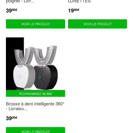
poignet - Livr...
LUNETTES
39
19
PRIX
39,90€
PRIX
19,90€
90€
90€
RÉDUIT
RÉDUIT
VOIR LE PRODUIT
VOIR LE PRODUIT
ÉCONOMISEZ
40,90€
Brosse à dent intelligente 360°
- Livraiso...
39
PRIX
39,00€
00€
RÉDUIT
VOIR LE PRODUIT