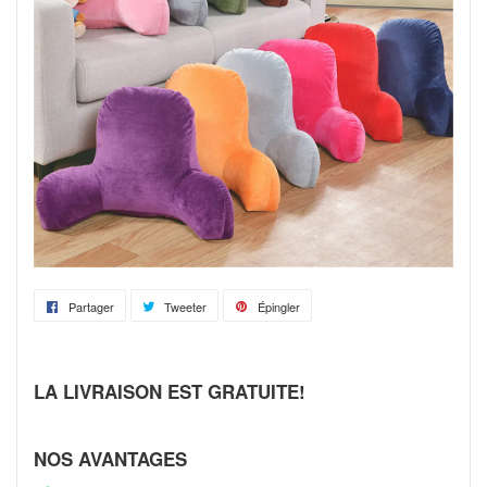
Partager
Partager
Tweeter
Tweeter
Épingler
Épingler
sur
sur
sur
Facebook
Twitter
Pinterest
LA LIVRAISON EST GRATUITE!
NOS AVANTAGES