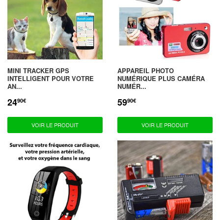
MINI TRACKER GPS
APPAREIL PHOTO
INTELLIGENT POUR VOTRE
NUMÉRIQUE PLUS CAMÉRA
AN...
NUMÉR...
24
59
PRIX
24,90€
PRIX
59,90€
90€
90€
RÉDUIT
RÉDUIT
VOIR LE PRODUIT
VOIR LE PRODUIT