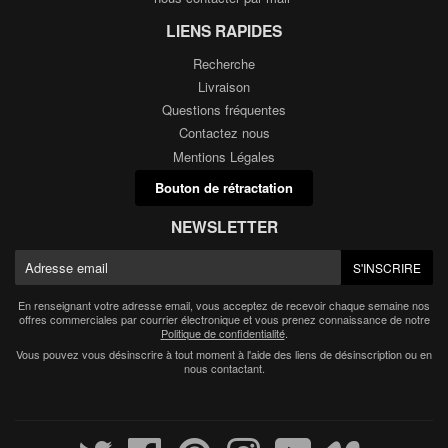
LIENS RAPIDES
Recherche
Livraison
Questions fréquentes
Contactez nous
Mentions Légales
Bouton de rétractation
NEWSLETTER
E-
S'INSCRIRE
mail
En renseignant votre adresse email, vous acceptez de recevoir chaque semaine nos
offres commerciales par courrier électronique et vous prenez connaissance de notre
Politique de confidentialité
.
Vous pouvez vous désinscrire à tout moment à l'aide des liens de désinscription ou en
nous contactant.
Twitter
Facebook
Pinterest
Instagram
YouTube
Vimeo