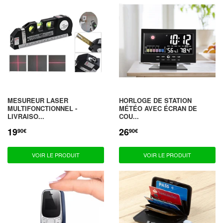
MESUREUR LASER
HORLOGE DE STATION
MULTIFONCTIONNEL -
MÉTÉO AVEC ÉCRAN DE
LIVRAISO...
COU...
19
26
PRIX
19,90€
PRIX
26,90€
90€
90€
RÉDUIT
RÉDUIT
VOIR LE PRODUIT
VOIR LE PRODUIT