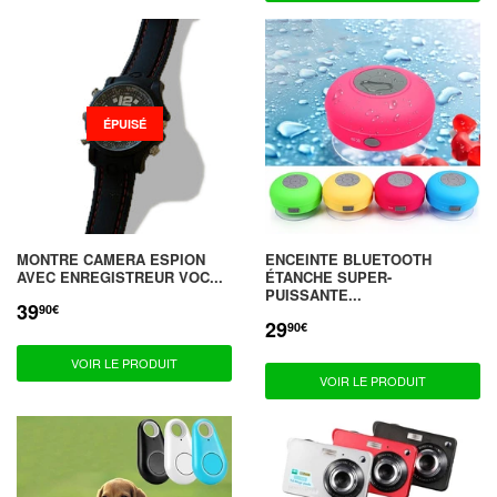
ÉPUISÉ
MONTRE CAMERA ESPION
ENCEINTE BLUETOOTH
AVEC ENREGISTREUR VOC...
ÉTANCHE SUPER-
PUISSANTE...
39
PRIX
39,90€
90€
RÉDUIT
29
PRIX
29,90€
90€
RÉDUIT
VOIR LE PRODUIT
VOIR LE PRODUIT