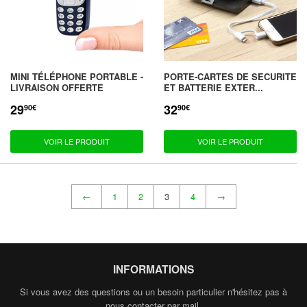
MINI TÉLÉPHONE PORTABLE -
PORTE-CARTES DE SECURITE
LIVRAISON OFFERTE
ET BATTERIE EXTER...
29
32
PRIX
29,90€
PRIX
32,90€
90€
90€
RÉDUIT
RÉDUIT
VOIR LE PRODUIT
VOIR LE PRODUIT
←
1
2
3
4
→
INFORMATIONS
Si vous avez des questions ou un besoin particulier n'hésitez pas à
nous contacter par mail