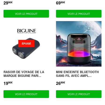
29
69
PRIX
29,90€
PRIX
69,90€
90€
90€
RÉDUIT
RÉDUIT
VOIR LE PRODUIT
VOIR LE PRODUIT
ÉPUISÉ
RASOIR DE VOYAGE DE LA
MINI ENCEINTE BLUETOOTH
MARQUE BIGUINE PARI...
SANS FIL AVEC AMPL...
19
26
PRIX
19,90€
PRIX
26,90€
90€
90€
RÉDUIT
RÉDUIT
VOIR LE PRODUIT
VOIR LE PRODUIT