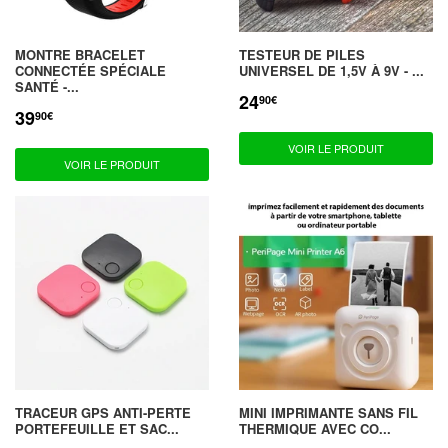
MONTRE BRACELET
TESTEUR DE PILES
CONNECTÉE SPÉCIALE
UNIVERSEL DE 1,5V À 9V - ...
SANTÉ -...
24
PRIX
24,90€
90€
39
RÉDUIT
PRIX
39,90€
90€
RÉDUIT
VOIR LE PRODUIT
VOIR LE PRODUIT
TRACEUR GPS ANTI-PERTE
MINI IMPRIMANTE SANS FIL
PORTEFEUILLE ET SAC...
THERMIQUE AVEC CO...