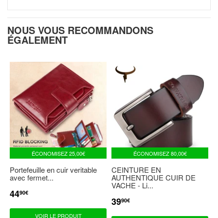
NOUS VOUS RECOMMANDONS
ÉGALEMENT
ÉCONOMISEZ
25,00€
ÉCONOMISEZ
80,00€
Portefeuille en cuir veritable
CEINTURE EN
avec fermet...
AUTHENTIQUE CUIR DE
VACHE - Li...
44
PRIX
44,90€
90€
RÉDUIT
39
PRIX
39,90€
90€
RÉDUIT
VOIR LE PRODUIT