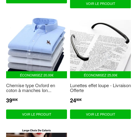
VOIR LE PRODUIT
ÉCONOMISEZ
20,00€
ÉCONOMISEZ
25,00€
Chemise type Oxford en
Lunettes effet loupe - Livraison
coton à manches lon...
Offerte
39
24
PRIX
39,90€
PRIX
24,90€
90€
90€
RÉDUIT
RÉDUIT
VOIR LE PRODUIT
VOIR LE PRODUIT